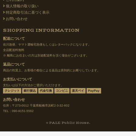
個人情報の取り扱い
特定商取引法に基づく表示
お問い合わせ
SHOPPING INFORMATION
配送について
佐川急便、ヤマト運輸宅急便もしくはレターパックになります。
全品配送料無料
※ 離島にお住まいの方は別途配送料を頂く場合がございます。
返品について
商品の性質上、お客様の都合による返品は原則的にお断りしています。
お支払いについて
支払いは以下の方法がご選択いただけます。
クレジット
銀行振込
代金引換
コンビニ
楽天ペイ
PayPay
お問い合わせ
住所：〒273-0012 千葉県船橋市浜町2-3-32-602
TEL：090-9151-5562
© PALE Public House.