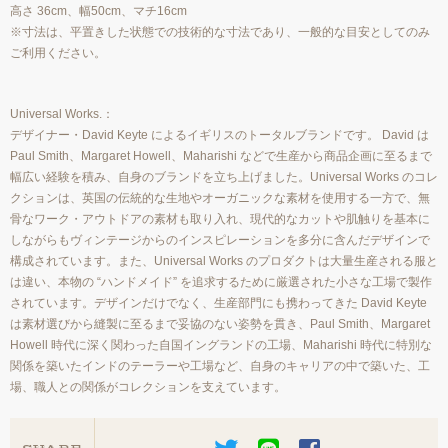
高さ 36cm、幅50cm、マチ16cm
※寸法は、平置きした状態での技術的な寸法であり、一般的な目安としてのみ
ご利用ください。
Universal Works.：
デザイナー・David Keyte によるイギリスのトータルブランドです。 David は
Paul Smith、Margaret Howell、Maharishi などで生産から商品企画に至るまで
幅広い経験を積み、自身のブランドを立ち上げました。Universal Works のコレ
クションは、英国の伝統的な生地やオーガニックな素材を使用する一方で、無
骨なワーク・アウトドアの素材も取り入れ、現代的なカットや肌触りを基本に
しながらもヴィンテージからのインスピレーションを多分に含んだデザインで
構成されています。また、Universal Works のプロダクトは大量生産される服と
は違い、本物の “ハンドメイド” を追求するために厳選された小さな工場で製作
されています。デザインだけでなく、生産部門にも携わってきた David Keyte
は素材選びから縫製に至るまで妥協のない姿勢を貫き、Paul Smith、Margaret
Howell 時代に深く関わった自国イングランドの工場、Maharishi 時代に特別な
関係を築いたインドのテーラーや工場など、自身のキャリアの中で築いた、工
場、職人との関係がコレクションを支えています。