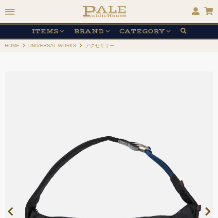
ITEMS
BRAND
CATEGORY
HOME
UNIVERSAL WORKS
アクセサリー