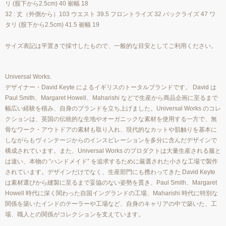
リ (股下から2.5cm) 40 裾幅 18
32 : 丈（外側から）103 ウエスト 39.5 フロントライズ 32 バックライズ 47 ワ
タリ (股下から2.5cm) 41.5 裾幅 19
サイズ表記は平置きで採寸したもので、一般的な目安としてご利用ください。
Universal Works.
デザイナー・David Keyte によるイギリスのトータルブランドです。 David は
Paul Smith、Margaret Howell、Maharishi などで生産から商品企画に至るまで
幅広い経験を積み、自身のブランドを立ち上げました。Universal Works のコレ
クションは、英国の伝統的な生地やオーガニックな素材を使用する一方で、無
骨なワーク・アウトドアの素材も取り入れ、現代的なカットや肌触りを基本に
しながらもヴィンテージからのインスピレーションを多分に含んだデザインで
構成されています。また、Universal Works のプロダクトは大量生産される服と
は違い、本物の “ハンドメイド” を追求するために厳選された小さな工場で製作
されています。デザインだけでなく、生産部門にも携わってきた David Keyte
は素材選びから縫製に至るまで妥協のない姿勢を貫き、Paul Smith、Margaret
Howell 時代に深く関わった自国イングランドの工場、Maharishi 時代に特別な
関係を築いたインドのテーラーや工場など、自身のキャリアの中で築いた、工
場、職人との関係がコレクションを支えています。