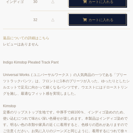
インディゴ
30
△
カートに入れる
32
△
カートに入れる
返品についての詳細はこちら
レビューはありません
Indigo Kimstop Pleated Track Pant
Universal Works. ( ユニバーサルワークス ）の人気商品の一つである「プリー
ツトラックパンツ」は、フロントに1本のプリーツが入った、ゆったりとしたシ
ルエットで足元に向かって細くなるパンツです。ウエストにはドローストリン
グを施し、最適なフィット感を実現しました。
Kimstop
定番のリップストップ生地です。中厚手で綿100％、インディゴ染めのため、
使い込むにつれて味わい深い色褪せが楽しめます。本製品はインディゴ染めで
す。明るい色の衣類や家具の近くに着用すると、色移りの恐れがありますので
ご注意ください。お気に入りのジーンズと同じように、着用するにつれて徐々