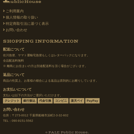
ご利用案内
個人情報の取り扱い
特定商取引法に基づく表示
お問い合わせ
SHOPPING INFORMATION
配送について
佐川急便、ヤマト運輸宅急便もしくはレターパックになります。
全品配送料無料
※ 離島にお住まいの方は別途配送料を頂く場合がございます。
返品について
商品の性質上、お客様の都合による返品は原則的にお断りしています。
お支払いについて
支払いは以下の方法がご選択いただけます。
クレジット
銀行振込
代金引換
コンビニ
楽天ペイ
PayPay
お問い合わせ
住所：〒273-0012 千葉県船橋市浜町2-3-32-602
TEL：090-9151-5562
© PALE Public House.