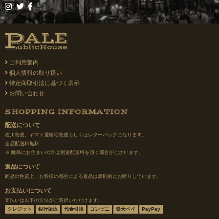
ご利用案内
個人情報の取り扱い
特定商取引法に基づく表示
お問い合わせ
SHOPPING INFORMATION
配送について
佐川急便、ヤマト運輸宅急便もしくはレターパックになります。
全品配送料無料
※ 離島にお住まいの方は別途配送料を頂く場合がございます。
返品について
商品の性質上、お客様の都合による返品は原則的にお断りしています。
お支払いについて
支払いは以下の方法がご選択いただけます。
クレジット
銀行振込
代金引換
コンビニ
楽天ペイ
PayPay