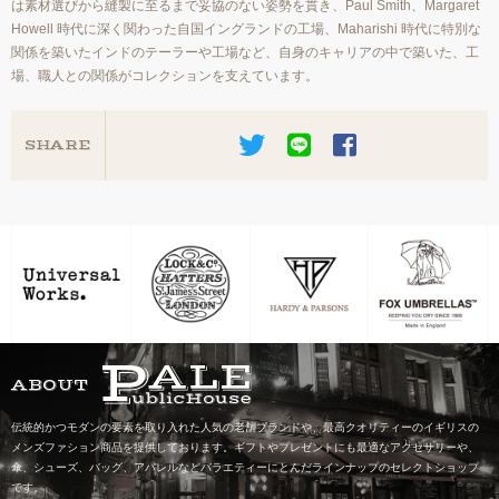
は素材選びから縫製に至るまで妥協のない姿勢を貫き、Paul Smith、Margaret
Howell 時代に深く関わった自国イングランドの工場、Maharishi 時代に特別な
関係を築いたインドのテーラーや工場など、自身のキャリアの中で築いた、工
場、職人との関係がコレクションを支えています。
SHARE
ABOUT
伝統的かつモダンの要素を取り入れた人気の老舗ブランドや、最高クオリティーのイギリスの
メンズファション商品を提供しております。ギフトやプレゼントにも最適なアクセサリーや、
傘、シューズ、バッグ、アパレルなどバラエティーにとんだラインナップのセレクトショップ
です。