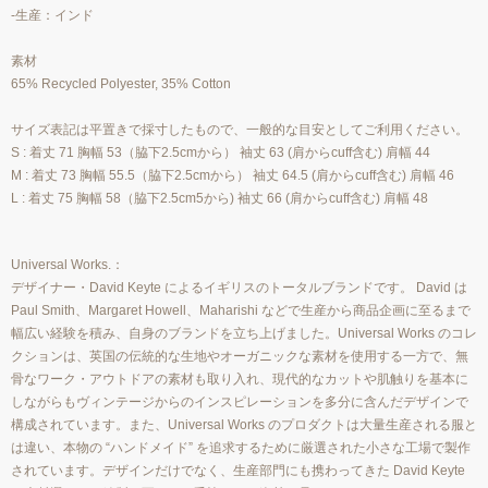
-生産：インド
素材
65% Recycled Polyester, 35% Cotton
サイズ表記は平置きで採寸したもので、一般的な目安としてご利用ください。
S : 着丈 71 胸幅 53（脇下2.5cmから） 袖丈 63 (肩からcuff含む) 肩幅 44
M : 着丈 73 胸幅 55.5（脇下2.5cmから） 袖丈 64.5 (肩からcuff含む) 肩幅 46
L : 着丈 75 胸幅 58（脇下2.5cm5から) 袖丈 66 (肩からcuff含む) 肩幅 48
Universal Works.：
デザイナー・David Keyte によるイギリスのトータルブランドです。 David は
Paul Smith、Margaret Howell、Maharishi などで生産から商品企画に至るまで
幅広い経験を積み、自身のブランドを立ち上げました。Universal Works のコレ
クションは、英国の伝統的な生地やオーガニックな素材を使用する一方で、無
骨なワーク・アウトドアの素材も取り入れ、現代的なカットや肌触りを基本に
しながらもヴィンテージからのインスピレーションを多分に含んだデザインで
構成されています。また、Universal Works のプロダクトは大量生産される服と
は違い、本物の “ハンドメイド” を追求するために厳選された小さな工場で製作
されています。デザインだけでなく、生産部門にも携わってきた David Keyte