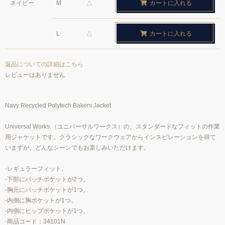
ネイビー
M
△
カートに入れる
L
△
カートに入れる
返品についての詳細はこちら
レビューはありません
Navy Recycled Polytech Bakers Jacket
Universal Works.（ユニバーサルワークス）の、スタンダードなフィットの作業
用ジャケットです。クラシックなワークウェアからインスピレーションを得て
いますが、どんなシーンでもお楽しみいただけます。
-レギュラーフィット。
-下部にパッチポケットが2つ。
-胸元にパッチポケットが1つ。
-内側に胸ポケットが1つ。
-内側にヒップポケットが1つ。
-商品コード：34101N