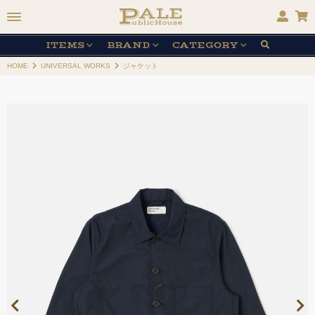
ITEMS
BRAND
CATEGORY
HOME
UNIVERSAL WORKS
ジャケット