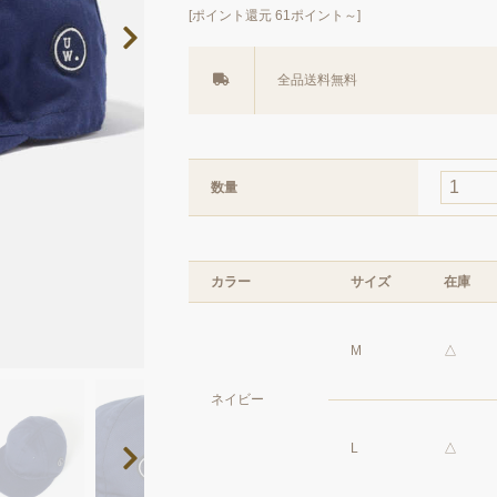
[ポイント還元 61ポイント～]
全品送料無料
数量
カラー
サイズ
在庫
M
△
ネイビー
L
△