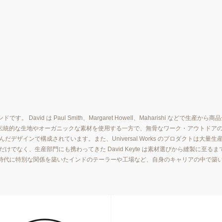
です。 David は Paul Smith、Margaret Howell、Maharishi 
ンは、英国の伝統的な生地やオーガニックな素材を使用する一方で、無骨なワーク・アウト
ザインで構成されています。また、Universal Works のプロダクトは大量生
、生産部門にも携わってきた David Keyte は素材選びから縫製に至るまで妥協のない姿
shi 時代に特別な関係を築いたインドのテーラーや工場など、自身のキャリアの中で