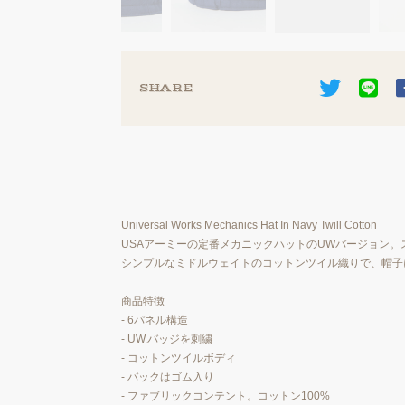
SHARE
Universal Works Mechanics Hat In Navy Twill Cotton
USAアーミーの定番メカニックハットのUWバージョン
シンプルなミドルウェイトのコットンツイル織りで、帽子
商品特徴
- 6パネル構造
- UW.バッジを刺繍
- コットンツイルボディ
- バックはゴム入り
- ファブリックコンテント。コットン100%