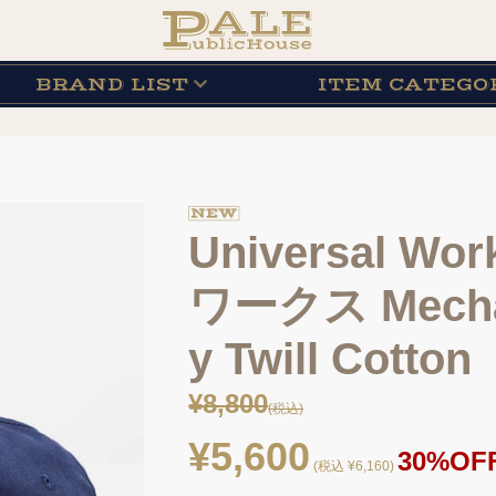
BRAND
LIST
ITEM
CATEGO
Universal 
ワークス Mechan
y Twill Cotton
¥8,800
(税込)
¥5,600
30%OF
(税込 ¥6,160)