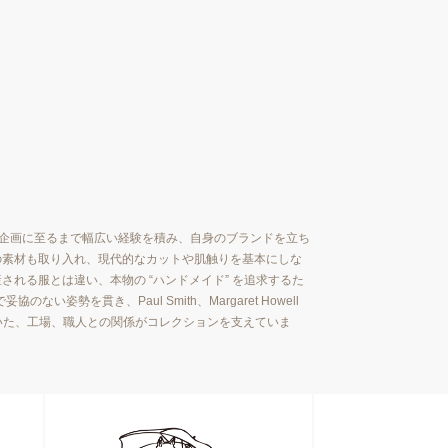
などで生産から商品企画に至るまで幅広い経験を積み、自身のブランドを立ち
ドアの素材も取り入れ、現代的なカットや肌触りを基本にしな
産される服とは違い、本物の “ハンドメイド” を追求するた
勢を貫き、Paul Smith、Margaret Howell
築いた、工場、職人との関係がコレクションを支えていま